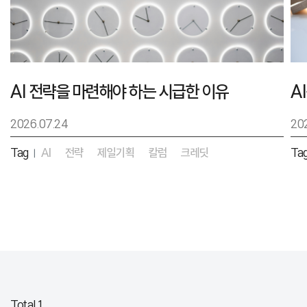
AI 전략을 마련해야 하는 시급한 이유
2026.07.24
20
Tag
AI
전략
제일기획
칼럼
크레딧
Ta
|
Total 1