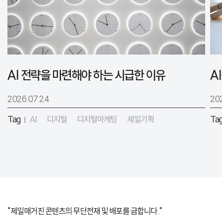
AI 전략을 마련해야 하는 시급한 이유
2026.07.24
20
Tag
AI
디지털
디지털마케팅
제일기획
Ta
|
"제일매거진 콘텐츠의 무단전재 및 배포를 금합니다."