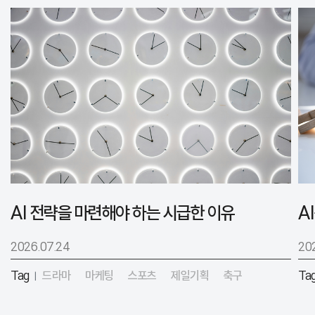
AI 전략을 마련해야 하는 시급한 이유
2026.07.24
20
Tag
드라마
마케팅
스포츠
제일기획
축구
Ta
|