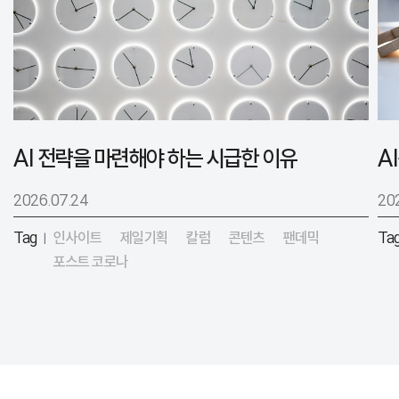
AI 전략을 마련해야 하는 시급한 이유
2026.07.24
20
Tag
인사이트
제일기획
칼럼
콘텐츠
팬데믹
Ta
|
포스트 코로나