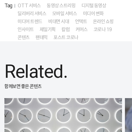
Tag
OTT 서비스
동영상 스트리밍
디지털 동영상
|
딜리버리 서비스
모바일 서비스
미디어 변화
미디어 트렌드
비대면 시대
언택트
온라인 쇼핑
인사이트
제일기획
칼럼
커머스
코로나 19
콘텐츠
팬데믹
포스트 코로나
Related.
함께보면 좋은 콘텐츠