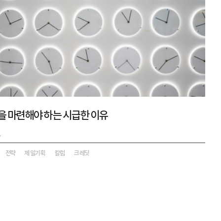
략을 마련해야 하는 시급한 이유
4
전략
제일기획
칼럼
크레딧