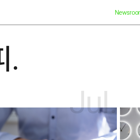
Newsro
.
Jul.