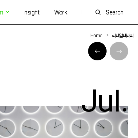
om
Insight
Work
Search
|
Home
리테일테라피
Jul.