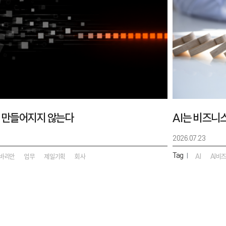
 만들어지지 않는다
AI는 비즈니
2026.07.23
Tag
|
바리안
업무
제일기획
회사
AI
AI비