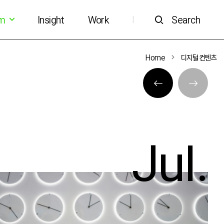
om
Insight
Work
Search
|
Home
디지털 컨텐츠
Jul.