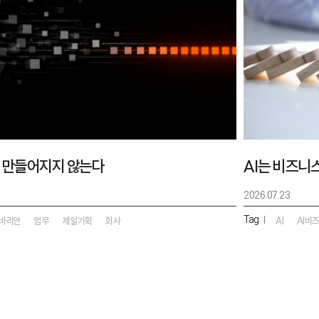
 만들어지지 않는다
AI는 비즈니
2026.07.23
Tag
|
바리안
업무
제일기획
회사
AI
AI비