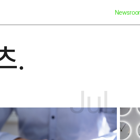
Newsro
츠.
Jul.