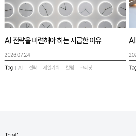
AI 전략을 마련해야 하는 시급한 이유
2026.07.24
20
Tag
AI
전략
제일기획
칼럼
크레딧
Ta
|
Total 1