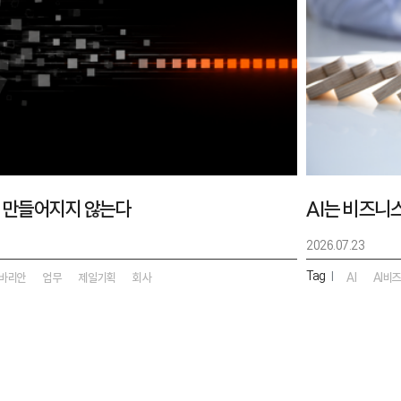
 만들어지지 않는다
AI는 비즈니
2026.07.23
Tag
|
바리안
업무
제일기획
회사
AI
AI비