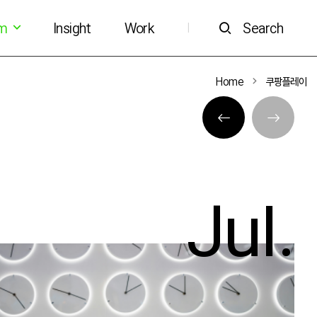
om
Insight
Work
Search
|
Home
쿠팡플레이
Jul.