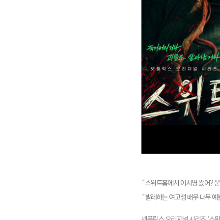
“스위트홈에서 이시영 봤어? 운동
“발레하는 여고생 배우 너무 예
넷플릭스 오리지널 시리즈 ‘스위