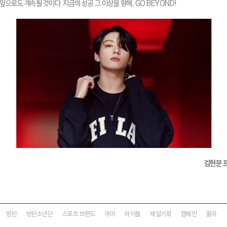
 앞으로도 계속될 것이다. 지금의 성공 그 이상을 향해, GO BEYOND!
김현문 프
방탄
방탄소년단
스포츠 브랜드
아미
아이돌
제일기획
캠페인
휠라