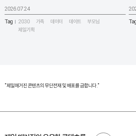
2026.07.24
20
Tag
2030
가족
데이터
데이트
부모님
Ta
|
제일기획
"제일매거진 콘텐츠의 무단전재 및 배포를 금합니다."