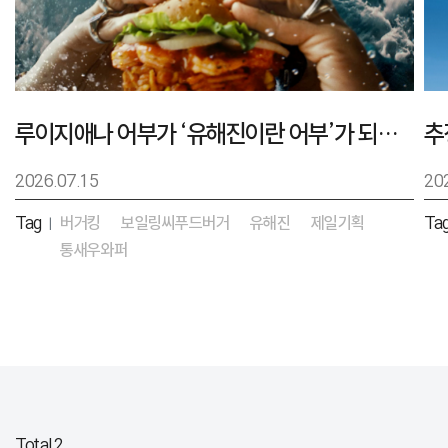
루이지애나 어부가 ‘유해진이란 어부’가 되기까지 – 버거킹 보일링씨푸드버거 캠페인
2026.07.15
20
Tag
버거킹
보일링씨푸드버거
유해진
제일기획
Ta
|
통새우와퍼
Total 2