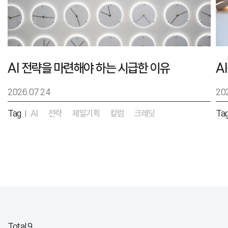
AI 전략을 마련해야 하는 시급한 이유
2026.07.24
20
Tag
AI
전략
제일기획
칼럼
크레딧
Ta
|
Total 9