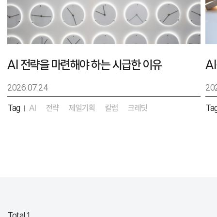
AI 전략을 마련해야 하는 시급한 이유
2026.07.24
20
Tag
AI
전략
제일기획
칼럼
크레딧
Ta
|
Total 1