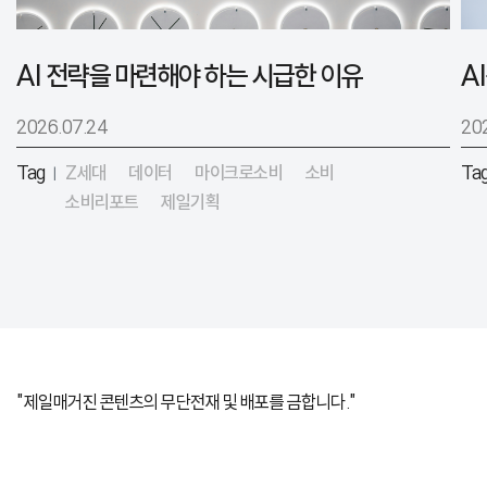
AI 전략을 마련해야 하는 시급한 이유
2026.07.24
20
Tag
Z세대
데이터
마이크로소비
소비
Ta
|
소비리포트
제일기획
"제일매거진 콘텐츠의 무단전재 및 배포를 금합니다."