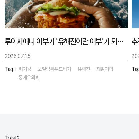
루이지애나 어부가 ‘유해진이란 어부’가 되기까지 – 버거킹 보일링씨푸드버거 캠페인
2026.07.15
20
Tag
버거킹
보일링씨푸드버거
유해진
제일기획
Ta
|
통새우와퍼
Total 2