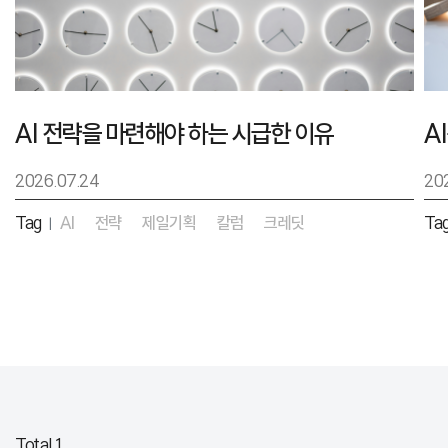
AI 전략을 마련해야 하는 시급한 이유
2026.07.24
20
Tag
AI
전략
제일기획
칼럼
크레딧
Ta
|
Total 1