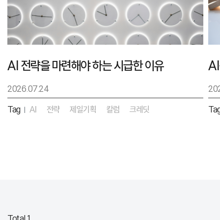
AI 전략을 마련해야 하는 시급한 이유
2026.07.24
20
Tag
AI
전략
제일기획
칼럼
크레딧
Ta
|
Total 1