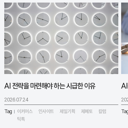
AI 전략을 마련해야 하는 시급한 이유
2026.07.24
20
Tag
이커머스
인사이트
제일기획
제페토
칼럼
Ta
|
틱톡