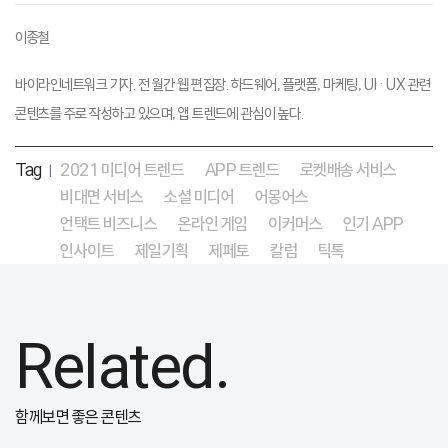
이종철
바이라인네트워크 기자. 전 월간 웹 편집장. 하드웨어, 플랫폼, 마케팅, UI · UX 관련
콘텐츠를 주로 작성하고 있으며, 앱 트렌드에 관심이 높다.
Tag
2021 미디어 트렌드
APP 트렌드
로켓배송 서비스
|
비대면 서비스
소셜 미디어
어몽어스
언택트 비즈니스
온라인 게임
이커머스
인기 APP
인사이트
제일기획
제페토
칼럼
틱톡
Related.
함께보면 좋은 콘텐츠