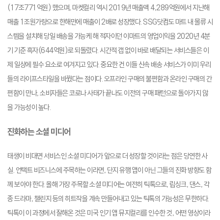
(17조771억원) 했으며, 마켓컬리 역시 2019년 매출액 4,289억원에서 지난해
매출 1조원가량으로 한해만에 매출이 2배로 성장했다. SSG닷컴도 마트 내 물류 시
스템을 설치해 당일 배송을 가능케 해 적자이던 이마트의 영업이익을 2020년 4분
기 기준 흑자(644억원)로 되돌렸다. 시간적 갭 없이 바로 배달되는 서비스들은 이
제 일상에 필수 요소로 여겨지고 있다. 중요한 건 이들 신속 배송 서비스가 이미 우리
들의 라이프스타일을 바꿨다는 점이다. 오프라인 구매의 불편함과 온라인 구매의 간
편함이 만나, 소비자들은 코로나 사태가 끝나도 이전의 구매 패턴으로 돌아가지 않
을 가능성이 높다.
진화하는 소셜 미디어
태생이 비대면 서비스인 소셜 미디어가 앞으로 더 성장할 것이라는 점은 당연한 사
실. 언택트 비즈니스에 주목하는 이라면, 단지 유행 앱이 아닌 그들의 진화 방향도 함
께 보아야 한다. 올해 가장 주목할 소셜 미디어는 여전히 틱톡으로, 립싱크, 댄스, 각
종 드라마, 챌린지 등의 히트작을 계속 만들어내고 있는 틱톡의 가능성은 무한하다.
틱톡이 이 과정에서 잘해온 것은 미국 인기 앱 뮤지컬리를 인수한 것, 어떤 영상이라