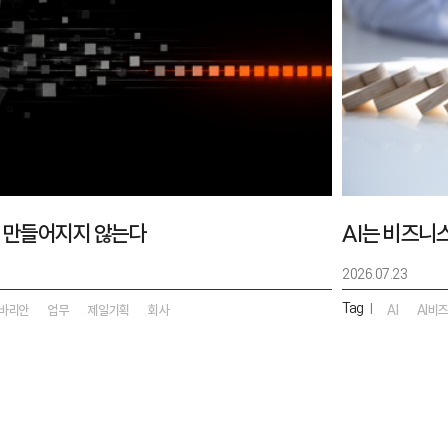
 만들어지지 않는다
AI는 비즈니
2026.07.23
Tag
|
바리안
업무
제일기획
회사
AI
AI비