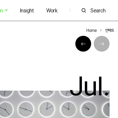
om
Insight
Work
Search
|
Home
언택트
Jul.