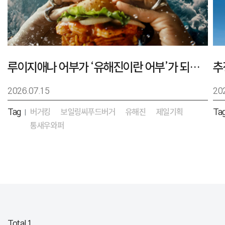
루이지애나 어부가 ‘유해진이란 어부’가 되기까지 – 버거킹 보일링씨푸드버거 캠페인
2026.07.15
20
Tag
버거킹
보일링씨푸드버거
유해진
제일기획
Ta
|
통새우와퍼
Total 1