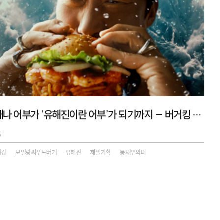
루이지애나 어부가 ‘유해진이란 어부’가 되기까지 – 버거킹 보일링씨푸드버거 캠페인
5
거킹
보일링씨푸드버거
유해진
제일기획
통새우와퍼