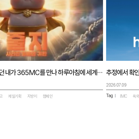
지방이라고 무시받던 내가 365MC를 만나 하루아침에 세계를 구할 영웅이 되어버린 건에 대하여
2026.07.09
Tag
|
고
제일기획
지방이
캠페인
IMC
옥