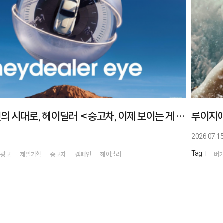
추정에서 확인의 시대로, 헤이딜러 <중고차, 이제 보이는 게 다야>
2026.07.1
Tag
|
외광고
제일기획
중고차
캠페인
헤이딜러
버