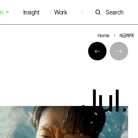
om
Insight
Work
Search
|
Home
세금혜택
Jul.