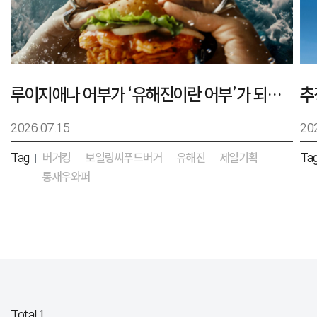
루이지애나 어부가 ‘유해진이란 어부’가 되기까지 – 버거킹 보일링씨푸드버거 캠페인
2026.07.15
20
Tag
버거킹
보일링씨푸드버거
유해진
제일기획
Ta
|
통새우와퍼
Total 1