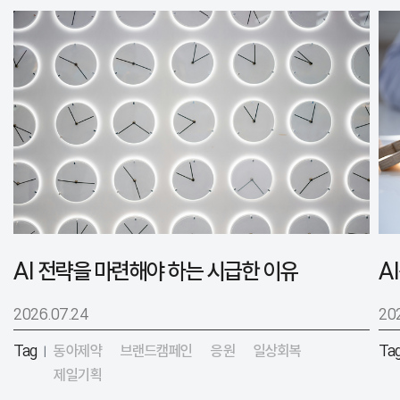
AI 전략을 마련해야 하는 시급한 이유
2026.07.24
20
Tag
동아제약
브랜드캠페인
응원
일상회복
Ta
|
제일기획