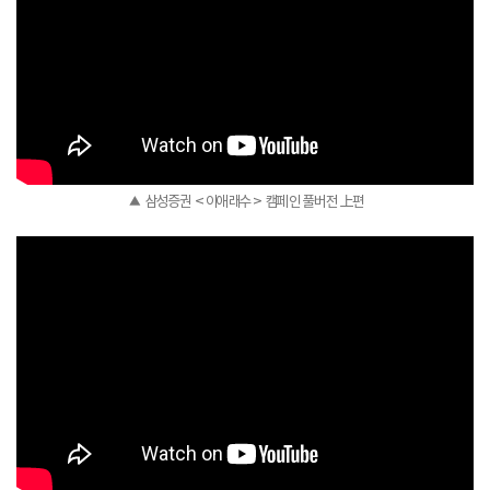
▲ 삼성증권 <이애래수> 캠페인 풀버전 上편