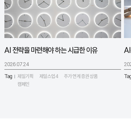
AI 전략을 마련해야 하는 시급한 이유
2026.07.24
20
Tag
제일기획
제일스업4
주가 연계 증권 상품
Ta
|
캠페인