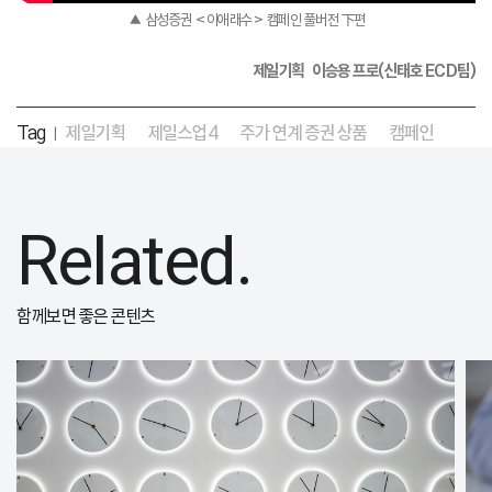
▲ 삼성증권 <이애래수> 캠페인 풀버전 下편
제일기획 이승용 프로(신태호 ECD팀)
Tag
제일기획
제일스업4
주가 연계 증권 상품
캠페인
|
Related.
함께보면 좋은 콘텐츠