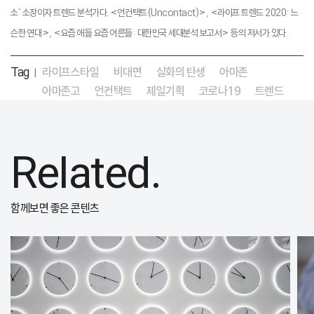
소’ 소장이자 트렌드 분석가다. <언컨택트(Uncontact)>, <라이프 트렌드 2020: 느
슨한 연대>, <요즘 애들 요즘 어른들: 대한민국 세대분석 보고서> 등의 저서가 있다.
Tag
라이프스타일
비대면
실화의 탄생
아마존
|
아마존고
언컨택트
제일기획
코로나19
트렌드
Related.
함께보면 좋은 콘텐츠