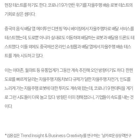
현장 테스트를 하기도 한다. 코로나19가 만든 위기를 자율주행 배송 로봇 테스트의
기회로 삼은 셈이다.
중국의 음식 배달 앱 메이투안 디엔핑 역시 베이징에서 자율주행차로 배달 서비스를
테스트했는데, 도로뿐 아니라 실내로도 이동하며 배달하는 로봇과 배달용 드론도 테
스트했다. 이들 외에도 중국에선 온라인 쇼핑몰과 배달 앱에서 자율주행 배송 테스
트를 계속 시도하고 있다.
이는 아마존, 월마트 등 유통업계가 그동안 계속 추진해 오던 방향이기도 하다. 한편
도로를 빠르게 달리는 자율주행 자동차보다 규제가 덜한 자율주행 자전거, 인도를
느리게 가는 자율주행 로봇에 대한 투자도 계속돼 왔는데, 코로나19 팬데믹을 계기
로 그런 시도들이 더욱 늘고 있다. 방향은 이미 정해졌으니, 기업들이 속도를 내는 것
이다.
*김용섭은 Trend Insight & Business Creativity를 연구하는 ‘날카로운상상력연구