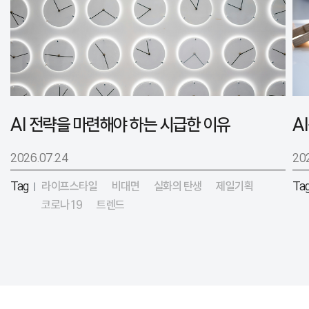
AI 전략을 마련해야 하는 시급한 이유
2026.07.24
20
Tag
라이프스타일
비대면
실화의 탄생
제일기획
Ta
|
코로나19
트렌드