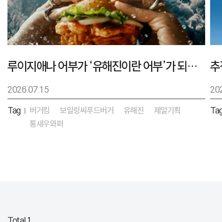
루이지애나 어부가 ‘유해진이란 어부’가 되기까지 – 버거킹 보일링씨푸드버거 캠페인
2026.07.15
20
Tag
버거킹
보일링씨푸드버거
유해진
제일기획
Ta
|
통새우와퍼
Total 1