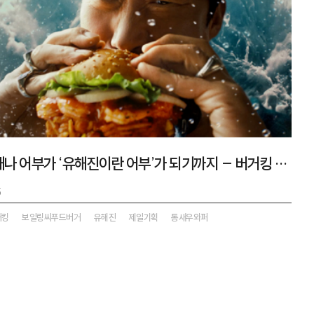
루이지애나 어부가 ‘유해진이란 어부’가 되기까지 – 버거킹 보일링씨푸드버거 캠페인
5
거킹
보일링씨푸드버거
유해진
제일기획
통새우와퍼