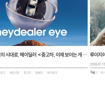
추정에서 확인의 시대로, 헤이딜러 <중고차, 이제 보이는 게 다야>
2026.07.1
Tag
|
외광고
제일기획
중고차
캠페인
헤이딜러
버