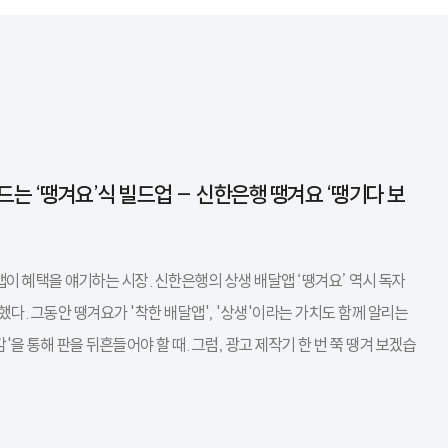
드는 ‘땡겨요’식 빌드업 – 신한은행 땡겨요 ‘땡기다 보
앱이 혜택을 얘기하는 시장. 신한은행의 상생 배달앱 ‘땡겨요’ 역시 독자
. 그동안 땡겨요가 '착한 배달앱', '상생'이라는 가치도 함께 알리는
을 통해 판을 뒤흔들어야 할 때. 그럼, 광고 제작기 한 번 쭉 땡겨 보겠습