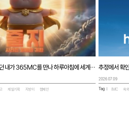
지방이라고 무시받던 내가 365MC를 만나 하루아침에 세계를 구할 영웅이 되어버린 건에 대하여
2026.07.09
Tag
|
고
제일기획
지방이
캠페인
IMC
옥