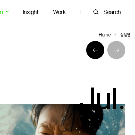
om
Insight
Work
Search
|
Home
상생앱
Jul.