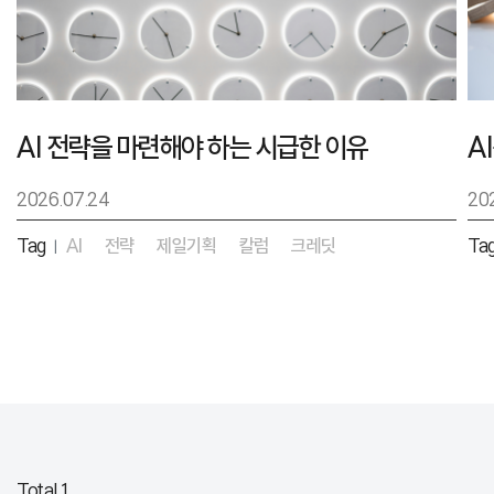
AI 전략을 마련해야 하는 시급한 이유
2026.07.24
20
Tag
AI
전략
제일기획
칼럼
크레딧
Ta
|
Total 1