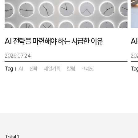
AI 전략을 마련해야 하는 시급한 이유
2026.07.24
20
Tag
AI
전략
제일기획
칼럼
크레딧
Ta
|
Total 1