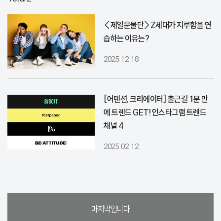
〈제일문물단〉Z세대가 지루함을 연
습하는 이유는?
2025. 12. 18
[어텐션, 크리에이터] 출근길 1분 만
에 트렌드 GET! 인스타그램 트렌드
채널 4
2025. 02. 12
마지막입니다