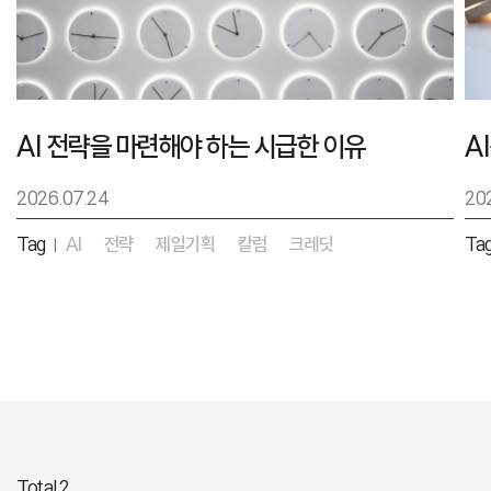
AI 전략을 마련해야 하는 시급한 이유
2026.07.24
20
Tag
AI
전략
제일기획
칼럼
크레딧
Ta
|
Total 2