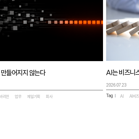
AI는 비즈니
 만들어지지 않는다
2026.07.23
Tag
|
AI
AI비
바리안
업무
제일기획
회사