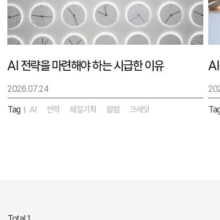
AI 전략을 마련해야 하는 시급한 이유
2026.07.24
20
Tag
AI
전략
제일기획
칼럼
크레딧
Ta
|
Total 1