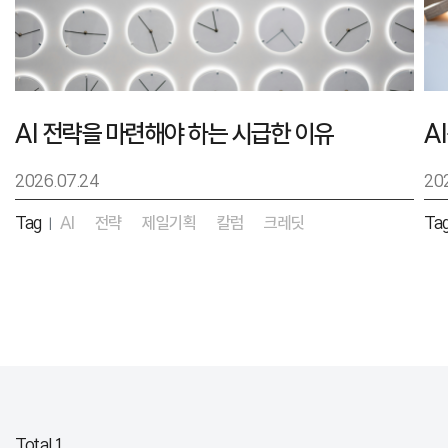
AI 전략을 마련해야 하는 시급한 이유
2026.07.24
20
Tag
AI
전략
제일기획
칼럼
크레딧
Ta
|
Total 1