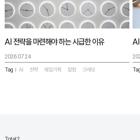
AI 전략을 마련해야 하는 시급한 이유
2026.07.24
20
Tag
AI
전략
제일기획
칼럼
크레딧
Ta
|
Total 2