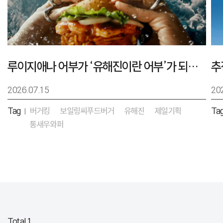
루이지애나 어부가 ‘유해진이란 어부’가 되기까지 – 버거킹 보일링씨푸드버거 캠페인
2026.07.15
20
Tag
버거킹
보일링씨푸드버거
유해진
제일기획
Ta
|
통새우와퍼
Total 1