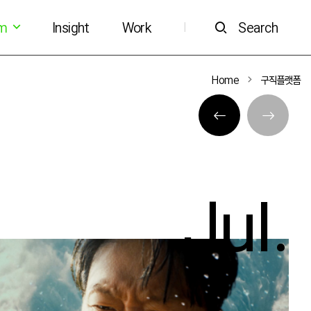
om
Insight
Work
Search
|
Home
구직플랫폼
Jul.