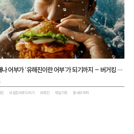
루이지애나 어부가 ‘유해진이란 어부’가 되기까지 – 버거킹 보일링씨푸드버거 캠페인
5
거킹
보일링씨푸드버거
유해진
제일기획
통새우와퍼