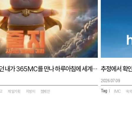
지방이라고 무시받던 내가 365MC를 만나 하루아침에 세계를 구할 영웅이 되어버린 건에 대하여
2026.07.09
Tag
|
고
제일기획
지방이
캠페인
IMC
옥