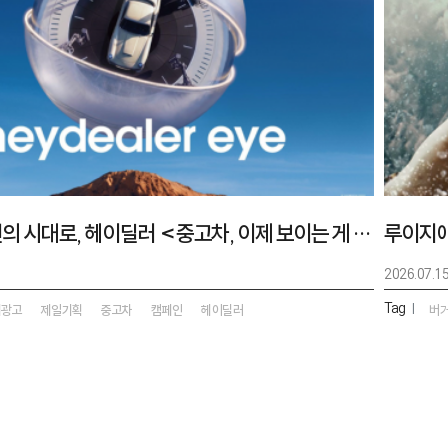
추정에서 확인의 시대로, 헤이딜러 <중고차, 이제 보이는 게 다야>
2026.07.1
Tag
|
외광고
제일기획
중고차
캠페인
헤이딜러
버