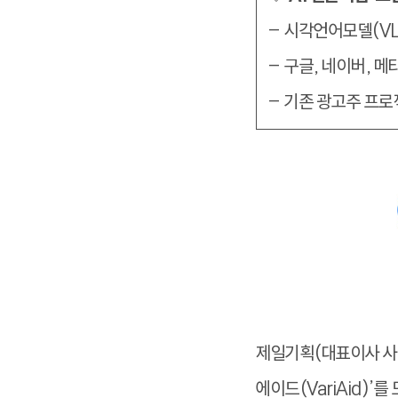
– 시각언어모델(VL
– 구글, 네이버, 메
– 기존 광고주 프
제일기획(대표이사 사장
에이드(VariAid)’를