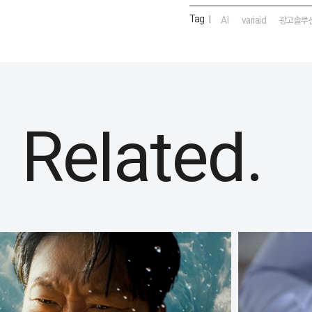
Tag
|
AI
variaid
광고솔루
Related.