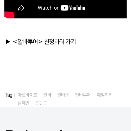
▶ <알바투어> 신청하러 가기
Tag
아르바이트
알바
알바몬
알바투어
제일기획
|
캠페인
트렌드