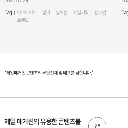
2026.07.24
20
Tag
아르바이트
알바
알바몬
제일기획
캠페인
Ta
|
트렌드
"제일매거진 콘텐츠의 무단전재 및 배포를 금합니다."
제일 매거진의 유용한 콘텐츠를
구독