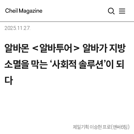
본문으로 바로가기
2025.11.27.
알바몬 <알바투어> 알바가 지방
소멸을 막는 ‘사회적 솔루션’이 되
다
제일기획 이승현 프로(앤써6팀)