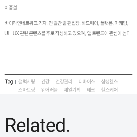
이종철
바이라인네트워크 기자. 전 월간 웹 편집장. 하드웨어, 플랫폼, 마케팅,
UI · UX 관련 콘텐츠를 주로 작성하고 있으며, 앱 트렌드에 관심이 높다.
Tag
갤럭시링
건강
건강관리
디바이스
삼성헬스
|
스마트링
웨어러블
제일기획
테크
헬스케어
Related.