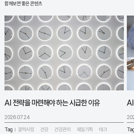
함께보면 좋은 콘텐츠
AI 전략을 마련해야 하는 시급한 이유
2026.07.24
20
Tag
갤럭시링
건강
건강관리
제일기획
테크
Ta
|