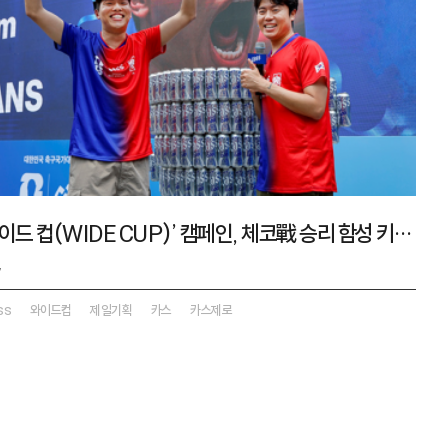
카스 ‘와이드 컵(WIDE CUP)’ 캠페인, 체코戰 승리 함성 키웠다
7
ss
와이드컵
제일기획
카스
카스제로