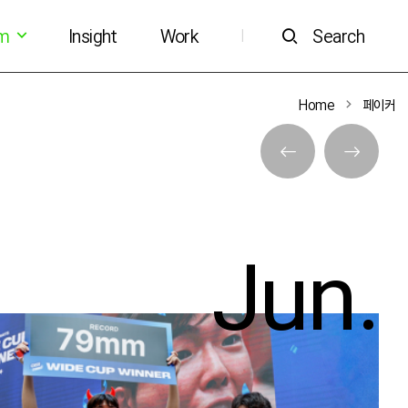
om
Insight
Work
Search
|
Home
페이커
Jun.