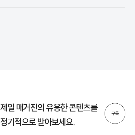
제일 매거진의 유용한 콘텐츠를
구독
정기적으로 받아보세요.