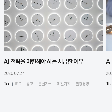
AI 전략을 마련해야 하는 시급한 이유
2026.07.24
20
Tag
ISO
광고
온실가스
제일기획
환경경영
Ta
|